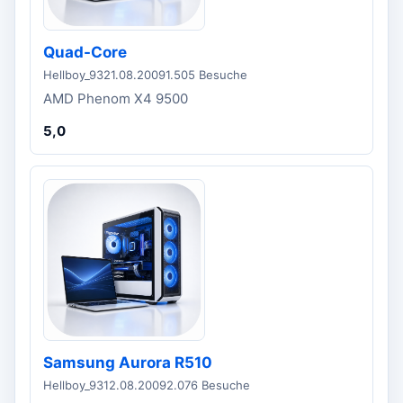
Quad-Core
Hellboy_93
21.08.2009
1.505 Besuche
AMD Phenom X4 9500
5,0
Samsung Aurora R510
Hellboy_93
12.08.2009
2.076 Besuche