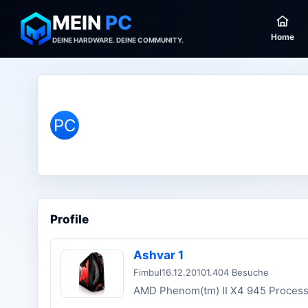
MEIN
PC
Home
DEINE HARDWARE. DEINE COMMUNITY.
PC
Profile
Ashvar 1
Fimbul
16.12.2010
1.404 Besuche
AMD Phenom(tm) II X4 945 Proces