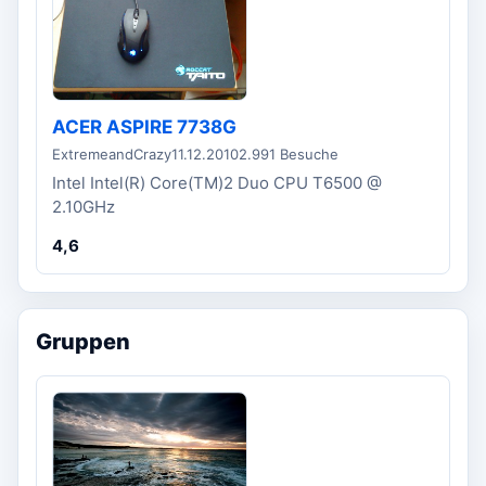
ACER ASPIRE 7738G
ExtremeandCrazy
11.12.2010
2.991 Besuche
Intel Intel(R) Core(TM)2 Duo CPU T6500 @
2.10GHz
4,6
Gruppen