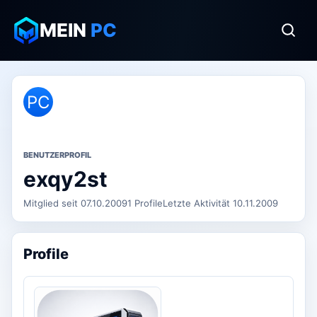
MEIN
PC
PC
BENUTZERPROFIL
exqy2st
Mitglied seit 07.10.2009
1 Profile
Letzte Aktivität 10.11.2009
Profile