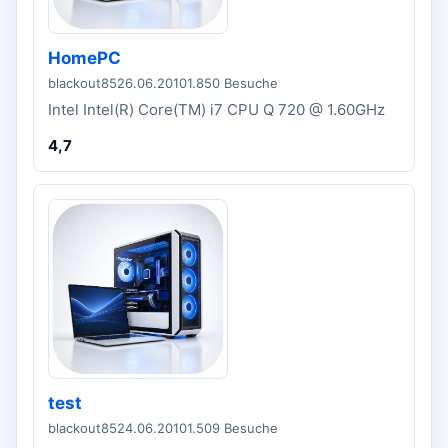
HomePC
blackout85
26.06.2010
1.850 Besuche
Intel Intel(R) Core(TM) i7 CPU Q 720 @ 1.60GHz
4,7
test
blackout85
24.06.2010
1.509 Besuche