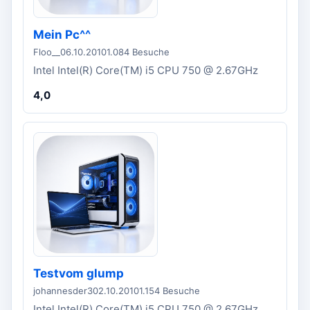
Mein Pc^^
Floo__
06.10.2010
1.084 Besuche
Intel Intel(R) Core(TM) i5 CPU 750 @ 2.67GHz
4,0
Testvom glump
johannesder3
02.10.2010
1.154 Besuche
Intel Intel(R) Core(TM) i5 CPU 750 @ 2.67GHz