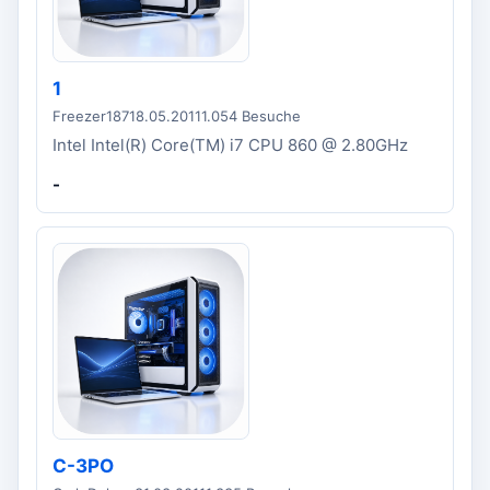
1
Freezer187
18.05.2011
1.054 Besuche
Intel Intel(R) Core(TM) i7 CPU 860 @ 2.80GHz
-
C-3PO