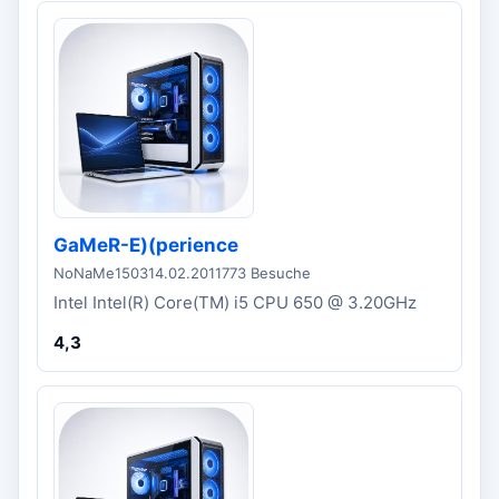
GaMeR-E)(perience
NoNaMe1503
14.02.2011
773 Besuche
Intel Intel(R) Core(TM) i5 CPU 650 @ 3.20GHz
4,3