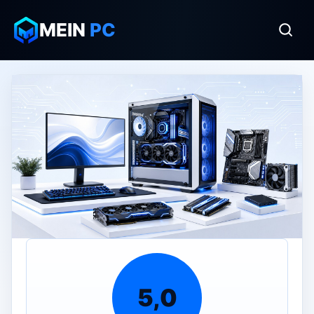
MEIN
PC
5,0