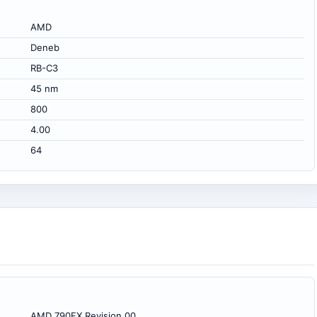
AMD
Deneb
RB-C3
45 nm
800
4.00
64
AMD 790FX Revision 00