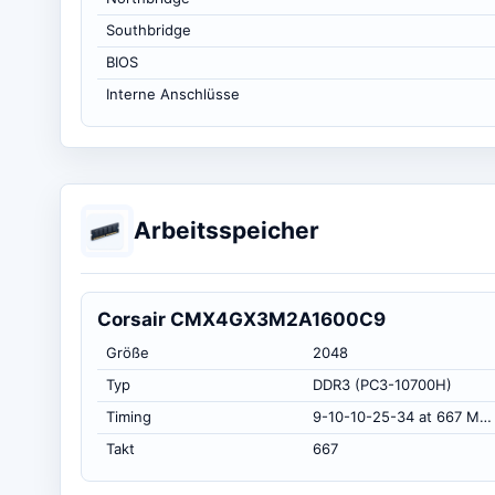
Southbridge
BIOS
Interne Anschlüsse
Arbeitsspeicher
Corsair CMX4GX3M2A1600C9
Größe
2048
Typ
DDR3 (PC3-10700H)
Timing
9-10-10-25-34 at 667 MHz, at 1.5 volts (CL-RCD-RP-RAS-RC)
Takt
667