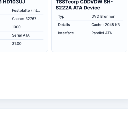
 HD103UJ
TSSTcorp CDDVDW SH-
S222A ATA Device
Festplatte (intern)
Typ
DVD Brenner
Cache: 32767 KB
Details
Cache: 2048 KB
1000
Interface
Parallel ATA
Serial ATA
31.00