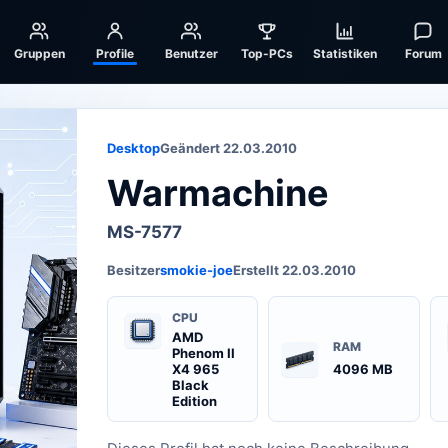
Gruppen
Profile
Benutzer
Top-PCs
Statistiken
Forum
Desktop
Geändert 22.03.2010
Warmachine
MS-7577
Besitzer
smokie-joe
Erstellt 22.03.2010
CPU
AMD
RAM
Phenom II
X4 965
4096 MB
Black
Edition