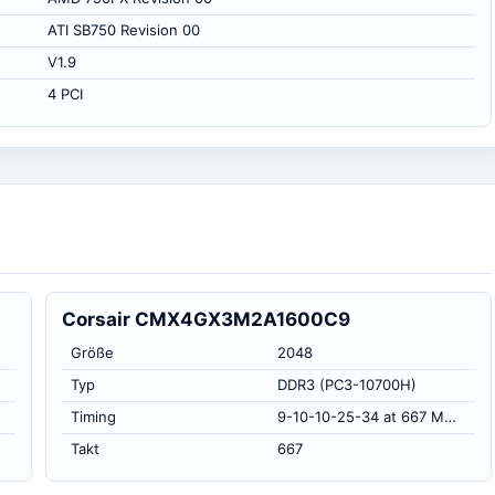
ATI SB750 Revision 00
V1.9
4 PCI
Corsair CMX4GX3M2A1600C9
Größe
2048
Typ
DDR3 (PC3-10700H)
Timing
9-10-10-25-34 at 667 MHz, at 1.5 volts (CL-RCD-RP-RAS-RC)
Takt
667