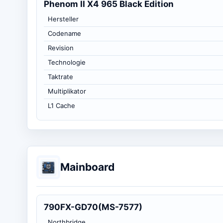
Phenom II X4 965 Black Edition
Hersteller
Codename
Revision
Technologie
Taktrate
Multiplikator
L1 Cache
Mainboard
790FX-GD70(MS-7577)
Northbridge