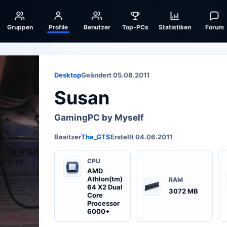
Gruppen
Profile
Benutzer
Top-PCs
Statistiken
Forum
Desktop
Geändert 05.08.2011
Susan
GamingPC by Myself
Besitzer
The_GTS
Erstellt 04.06.2011
CPU
AMD
Athlon(tm)
RAM
64 X2 Dual
3072 MB
Core
Processor
6000+