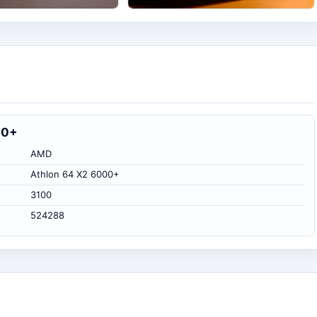
00+
AMD
Athlon 64 X2 6000+
3100
524288