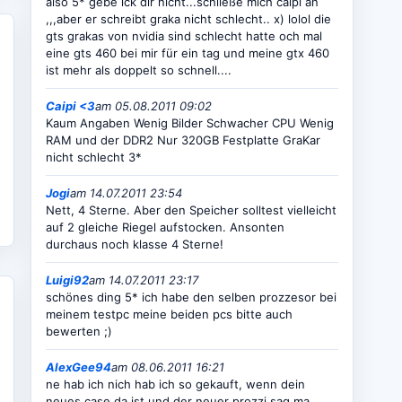
also 5* gebe ick dir nicht...schließe mich caipi an
,,,aber er schreibt graka nicht schlecht.. x) lolol die
gts grakas von nvidia sind schlecht hatte och mal
eine gts 460 bei mir für ein tag und meine gtx 460
ist mehr als doppelt so schnell....
Caipi <3
am 05.08.2011 09:02
Kaum Angaben Wenig Bilder Schwacher CPU Wenig
RAM und der DDR2 Nur 320GB Festplatte GraKar
nicht schlecht 3*
Jogi
am 14.07.2011 23:54
Nett, 4 Sterne. Aber den Speicher solltest vielleicht
auf 2 gleiche Riegel aufstocken. Ansonten
durchaus noch klasse 4 Sterne!
Luigi92
am 14.07.2011 23:17
schönes ding 5* ich habe den selben prozzesor bei
meinem testpc meine beiden pcs bitte auch
bewerten ;)
AlexGee94
am 08.06.2011 16:21
ne hab ich nich hab ich so gekauft, wenn dein
neues case da ist und der neuer prozzi sag ma