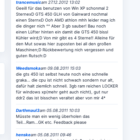
trancemusic
am 27.12.2012 13:02
Geeill für das benutzen von Win XP schonmal 2
SternexD GTS 450 GLH von Gainward nochmal
einen SternxD Ooh AMD athlon mhh leider mag ich
die dinger nich ^^ Aber 3 gb sauber! Bau noch
einen Lüfter hinten ein damit die GTS 450 bissl
Kühler wird;D Von mir gibt es 4 Sterne!! Alleine für
den Mut sowas hier zuposten bei all den großen
Maschinen;D Rückbewertung nich vergessen und
guten Rutsch:D
Weedsmoka
am 09.08.2011 15:03
die gts 450 ist selbst heute noch eine schnelle
graka... die cpu ist nicht schwach sondern nur alt,
dafür halt ziemlich schnell. 3gb ram reichen LOCKER
für windows xp(mehr geht auch nicht), gut nur
ddr2 das ist bisschen veraltet aber von mir 4*
Darthmaul3
am 05.08.2011 10:03
Müsste man ein wenig überholen das
Teil...Ram...GK etc. Feedback please
henske
am 05.08.2011 09:46