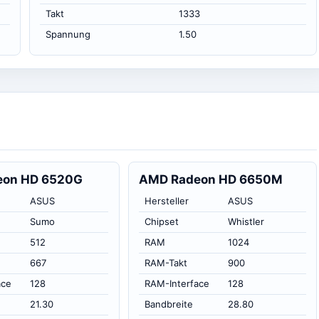
Takt
1333
Spannung
1.50
eon HD 6520G
AMD Radeon HD 6650M
ASUS
Hersteller
ASUS
Sumo
Chipset
Whistler
512
RAM
1024
667
RAM-Takt
900
ace
128
RAM-Interface
128
21.30
Bandbreite
28.80