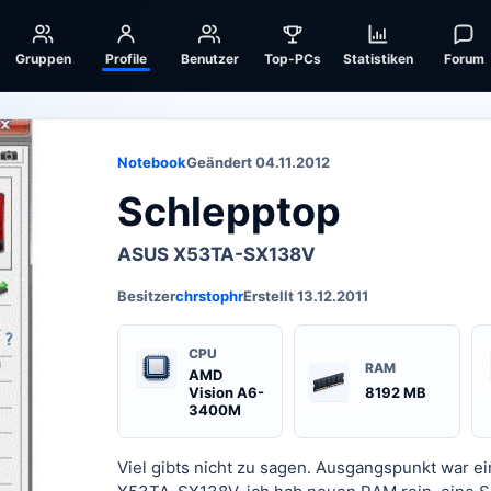
Gruppen
Profile
Benutzer
Top-PCs
Statistiken
Forum
Notebook
Geändert 04.11.2012
Schlepptop
ASUS X53TA-SX138V
Besitzer
chrstophr
Erstellt 13.12.2011
CPU
RAM
AMD
Vision A6-
8192 MB
3400M
Viel gibts nicht zu sagen. Ausgangspunkt war 