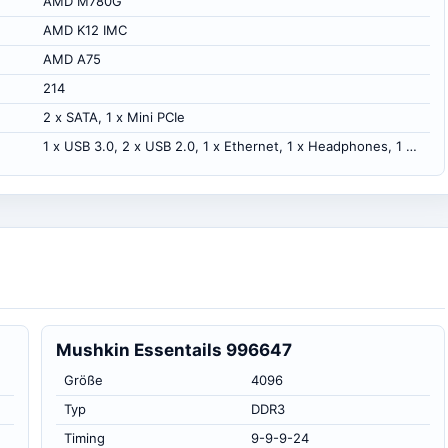
AMD M780G
AMD K12 IMC
AMD A75
214
2 x SATA, 1 x Mini PCIe
1 x USB 3.0, 2 x USB 2.0, 1 x Ethernet, 1 x Headphones, 1 x Microphone
Mushkin Essentails 996647
Größe
4096
Typ
DDR3
Timing
9-9-9-24