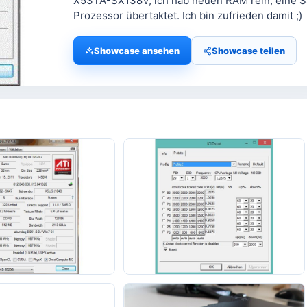
X53TA-SX138V, ich hab neuen RAM rein, eine 
Prozessor übertaktet. Ich bin zufrieden damit ;)
Showcase ansehen
Showcase teilen