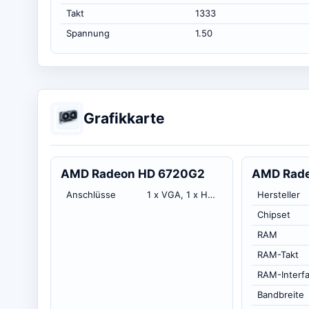
Takt
1333
Spannung
1.50
Grafikkarte
AMD Radeon HD 6720G2
AMD Rad
Anschlüsse
1 x VGA, 1 x HDMI
Hersteller
Chipset
RAM
RAM-Takt
RAM-Interf
Bandbreite