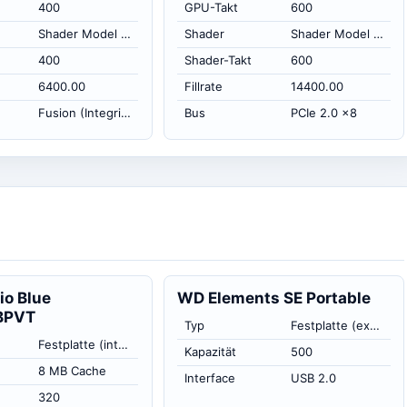
400
GPU-Takt
600
Shader Model 5.0
Shader
Shader Model 5.0
400
Shader-Takt
600
6400.00
Fillrate
14400.00
Fusion (Integriert)
Bus
PCIe 2.0 x8
io Blue
WD Elements SE Portable
BPVT
Typ
Festplatte (extern)
Festplatte (intern)
Kapazität
500
8 MB Cache
Interface
USB 2.0
320