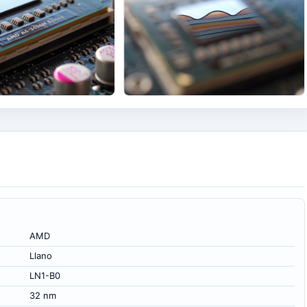
+9
AMD
Llano
LN1-B0
32 nm