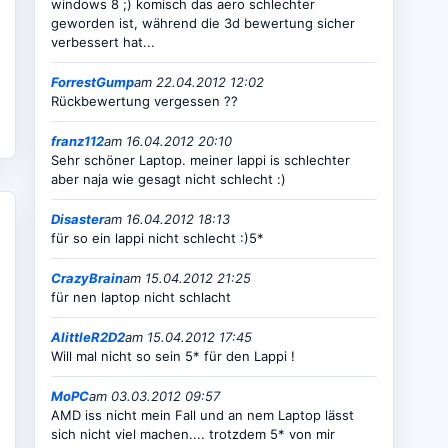
windows 8 ;) komisch das aero schlechter
geworden ist, während die 3d bewertung sicher
verbessert hat...
ForrestGump
am 22.04.2012 12:02
Rückbewertung vergessen ??
franz112
am 16.04.2012 20:10
Sehr schöner Laptop. meiner lappi is schlechter
aber naja wie gesagt nicht schlecht :)
Disaster
am 16.04.2012 18:13
für so ein lappi nicht schlecht :)5*
CrazyBrain
am 15.04.2012 21:25
für nen laptop nicht schlacht
AlittleR2D2
am 15.04.2012 17:45
Will mal nicht so sein 5* für den Lappi !
MoPC
am 03.03.2012 09:57
AMD iss nicht mein Fall und an nem Laptop lässt
sich nicht viel machen.... trotzdem 5* von mir