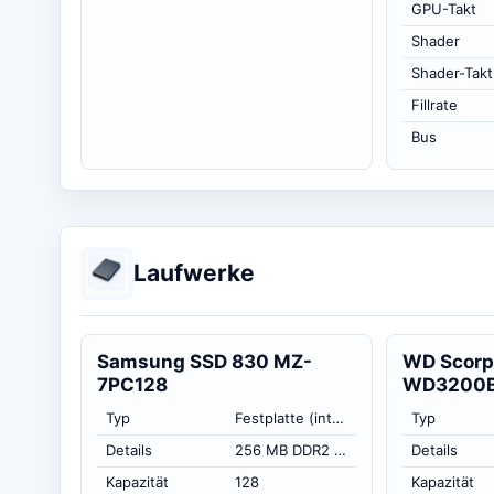
GPU-Takt
Shader
Shader-Takt
Fillrate
Bus
Laufwerke
Samsung SSD 830 MZ-
WD Scorp
7PC128
WD3200
Typ
Festplatte (intern)
Typ
Details
256 MB DDR2 SDRAM, 3 Kern MCX Controller
Details
Kapazität
128
Kapazität