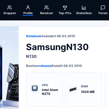
Gruppen
Profile
Benutzer
Top-PCs
Statistiken
Forum
Notebook
Geändert 06.03.2010
SamsungN130
N130
Besitzer
robusoe
Erstellt 06.03.2010
CPU
RAM
Intel Atom
1024 MB
N270