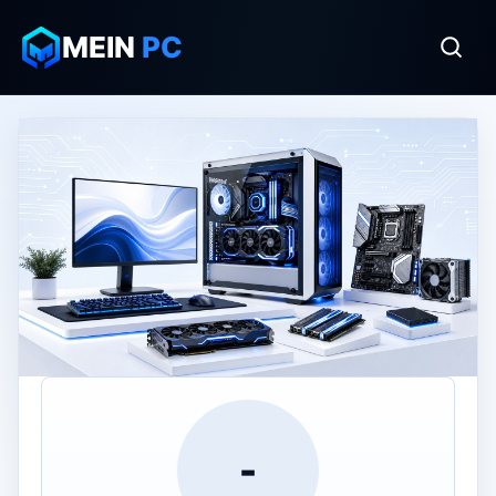
MEIN
PC
-