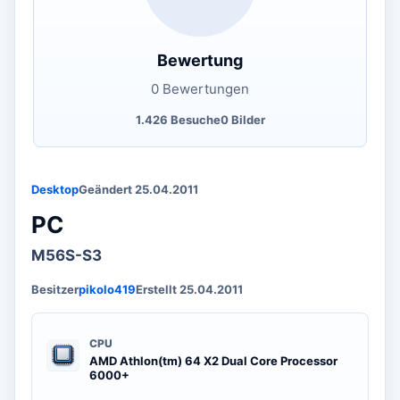
Bewertung
0 Bewertungen
1.426 Besuche
0 Bilder
Desktop
Geändert 25.04.2011
PC
M56S-S3
Besitzer
pikolo419
Erstellt 25.04.2011
CPU
AMD Athlon(tm) 64 X2 Dual Core Processor
6000+