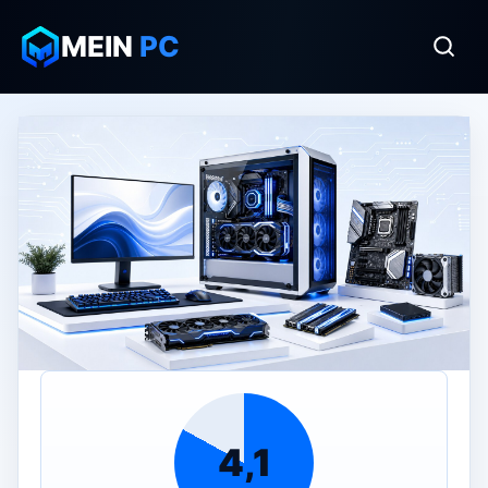
MEIN
PC
4,1