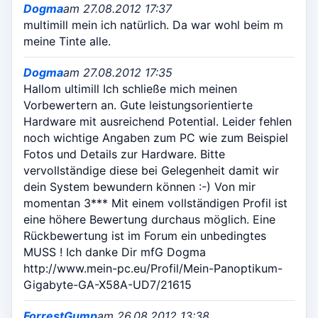
Dogma
am 27.08.2012 17:37
multimill mein ich natürlich. Da war wohl beim m
meine Tinte alle.
Dogma
am 27.08.2012 17:35
Hallom ultimill Ich schließe mich meinen
Vorbewertern an. Gute leistungsorientierte
Hardware mit ausreichend Potential. Leider fehlen
noch wichtige Angaben zum PC wie zum Beispiel
Fotos und Details zur Hardware. Bitte
vervollständige diese bei Gelegenheit damit wir
dein System bewundern können :-) Von mir
momentan 3*** Mit einem vollständigen Profil ist
eine höhere Bewertung durchaus möglich. Eine
Rückbewertung ist im Forum ein unbedingtes
MUSS ! Ich danke Dir mfG Dogma
http://www.mein-pc.eu/Profil/Mein-Panoptikum-
Gigabyte-GA-X58A-UD7/21615
ForrestGump
am 26.08.2012 13:38