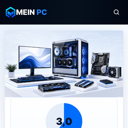
MEIN
PC
3,0