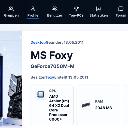
Gruppen
Profile
Benutzer
Top-PCs
Statistiken
Forum
Desktop
Geändert 13.05.2011
MS Foxy
GeForce7050M-M
Besitzer
Foxy
Erstellt 13.05.2011
CPU
AMD
Athlon(tm)
RAM
64 X2 Dual
2048 MB
Core
Processor
6000+