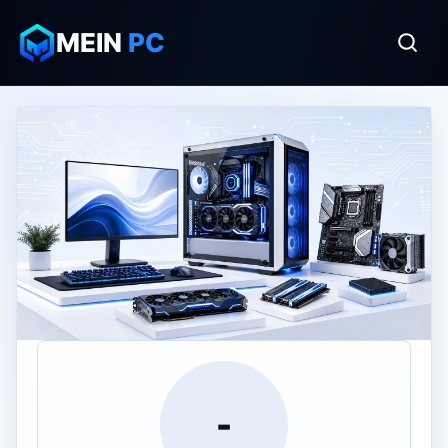
MEIN
PC
-