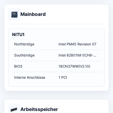
Mainboard
NITU1
Northbridge
Intel PM45 Revision 07
Southbridge
Intel 82801IM (ICH9-M) Revision 07
BIOS
18CN37WW(V2.10)
Interne Anschlüsse
1 PCI
Arbeitsspeicher