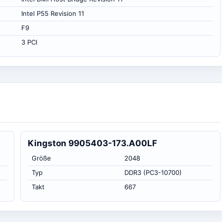
Intel P55 Revision 11
F9
3 PCI
Kingston 9905403-173.A00LF
Größe
2048
Typ
DDR3 (PC3-10700)
Takt
667