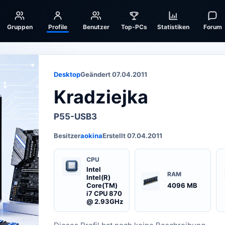
Gruppen
Profile
Benutzer
Top-PCs
Statistiken
Forum
Desktop
Geändert 07.04.2011
Kradziejka
P55-USB3
Besitzer
aokina
Erstellt 07.04.2011
CPU
Intel
RAM
Intel(R)
Core(TM)
4096 MB
i7 CPU 870
@ 2.93GHz