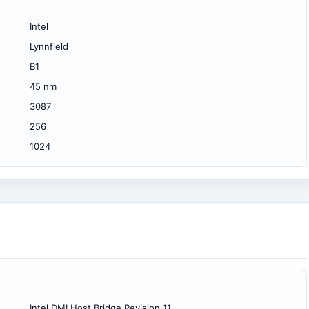
Intel
Lynnfield
B1
45 nm
3087
256
1024
Intel DMI Host Bridge Revision 11