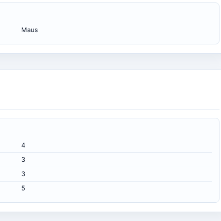
Maus
4
3
3
5