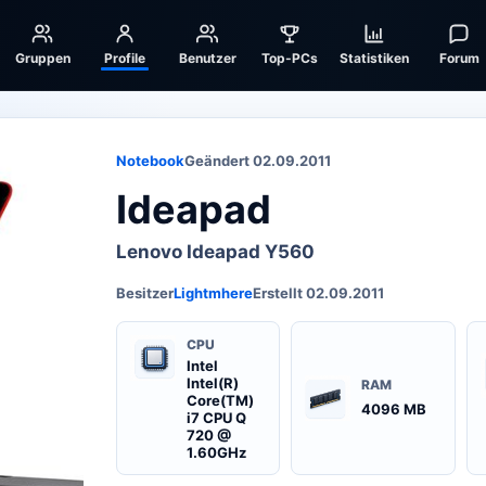
Gruppen
Profile
Benutzer
Top-PCs
Statistiken
Forum
Notebook
Geändert 02.09.2011
Ideapad
Lenovo Ideapad Y560
Besitzer
Lightmhere
Erstellt 02.09.2011
CPU
Intel
Intel(R)
RAM
Core(TM)
4096 MB
i7 CPU Q
720 @
1.60GHz