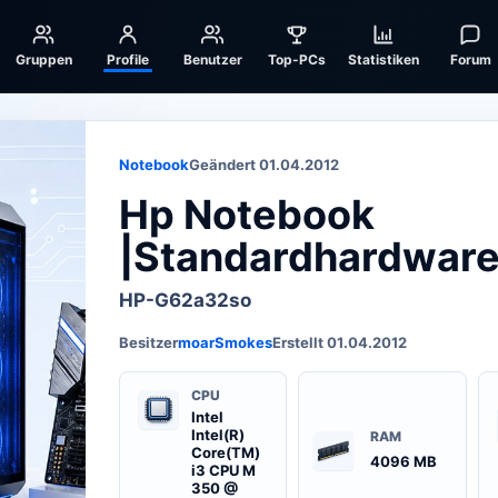
Gruppen
Profile
Benutzer
Top-PCs
Statistiken
Forum
Notebook
Geändert 01.04.2012
Hp Notebook
|Standardhardwar
HP-G62a32so
Besitzer
moarSmokes
Erstellt 01.04.2012
CPU
Intel
Intel(R)
RAM
Core(TM)
4096 MB
i3 CPU M
350 @