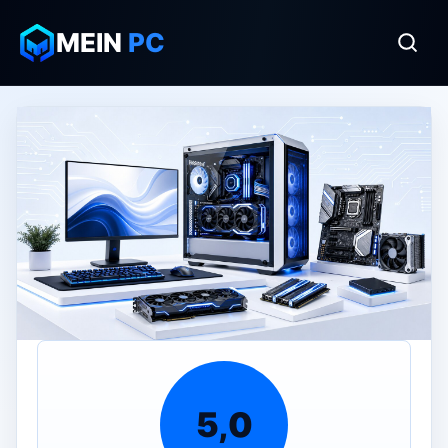
MEIN
PC
5,0