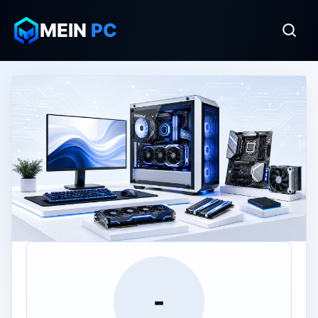
MEIN
PC
-