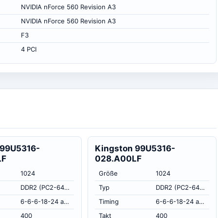
NVIDIA nForce 560 Revision A3
NVIDIA nForce 560 Revision A3
F3
4 PCI
 99U5316-
Kingston 99U5316-
LF
028.A00LF
1024
Größe
1024
DDR2 (PC2-6400)
Typ
DDR2 (PC2-6400)
6-6-6-18-24 at 400.0 MHz, at 1.8 volts (CL-RCD-RP-RAS-RC)
Timing
6-6-6-18-24 at 400.0 MHz, at 1.8 volts (CL-RCD-RP-RAS-RC)
400
Takt
400