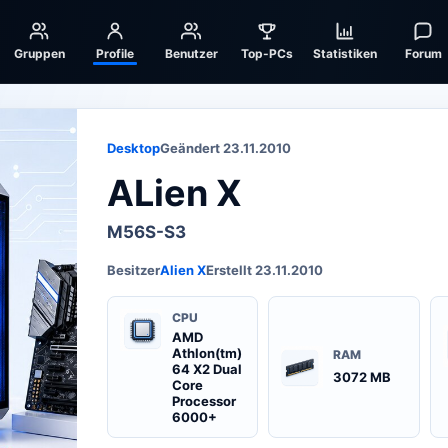
Gruppen
Profile
Benutzer
Top-PCs
Statistiken
Forum
Desktop
Geändert 23.11.2010
ALien X
M56S-S3
Besitzer
Alien X
Erstellt 23.11.2010
CPU
AMD
Athlon(tm)
RAM
64 X2 Dual
3072 MB
Core
Processor
6000+