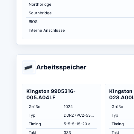
Northbridge
Southbridge
BIOS
Interne Anschlüsse
Arbeitsspeicher
Kingston 9905316-
Kingston
005.A04LF
028.A00
Größe
1024
Größe
Typ
DDR2 (PC2-5300)
Typ
Timing
5-5-5-15-20 at 333.3 MHz, at 1.8 volts (CL-RCD-RP-RAS-RC)
Timing
Takt
333
Takt