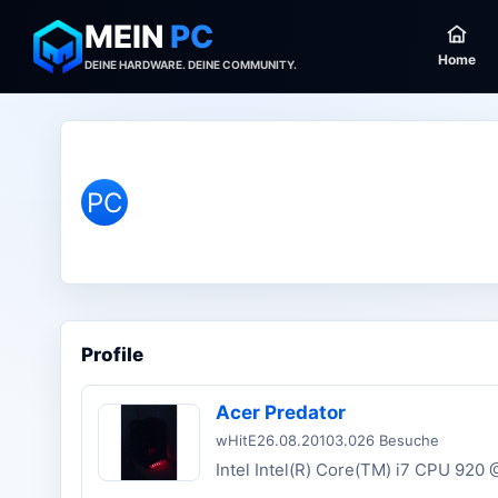
MEIN
PC
Home
DEINE HARDWARE. DEINE COMMUNITY.
PC
Profile
Acer Predator
wHitE
26.08.2010
3.026 Besuche
Intel Intel(R) Core(TM) i7 CPU 920