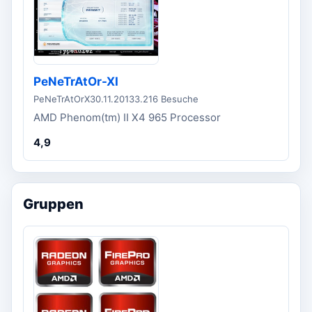
PeNeTrAtOr-XI
PeNeTrAtOrX
30.11.2013
3.216 Besuche
AMD Phenom(tm) II X4 965 Processor
4,9
Gruppen