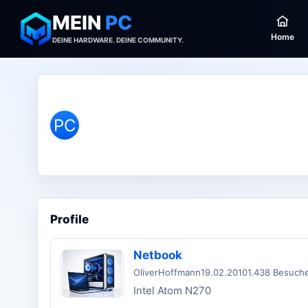
MEIN
PC
Home
DEINE HARDWARE. DEINE COMMUNITY.
PC
Profile
Netbook
OliverHoffmann
19.02.2010
1.438 Besuch
Intel Atom N270