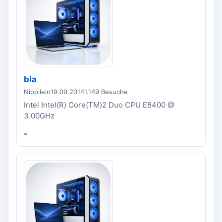
bla
Nippilein
19.09.2014
1.149 Besuche
Intel Intel(R) Core(TM)2 Duo CPU E8400 @
3.00GHz
-