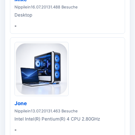
Nippilein
16.07.2013
1.488 Besuche
Desktop
-
Jone
Nippilein
13.07.2013
1.463 Besuche
Intel Intel(R) Pentium(R) 4 CPU 2.80GHz
-