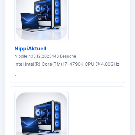
NippiAktuell
Nippilein
03.12.2023
443 Besuche
Intel Intel(R) Core(TM) i7-4790K CPU @ 4.00GHz
-