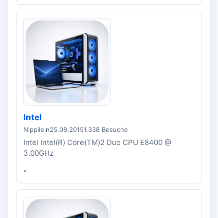
Intel
Nippilein
25.08.2015
1.338 Besuche
Intel Intel(R) Core(TM)2 Duo CPU E8400 @
3.00GHz
-