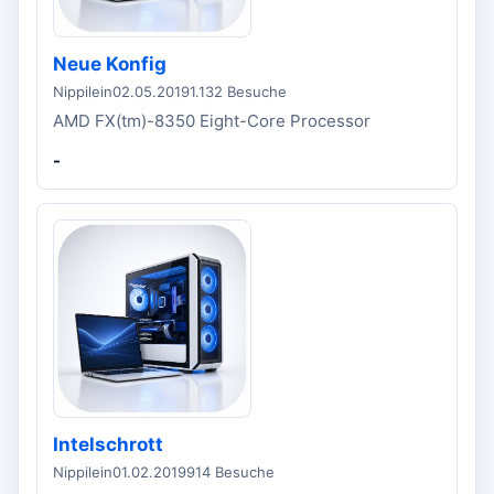
Neue Konfig
Nippilein
02.05.2019
1.132 Besuche
AMD FX(tm)-8350 Eight-Core Processor
-
Intelschrott
Nippilein
01.02.2019
914 Besuche