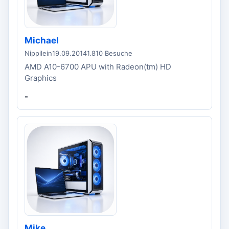
Michael
Nippilein
19.09.2014
1.810 Besuche
AMD A10-6700 APU with Radeon(tm) HD
Graphics
-
Mike