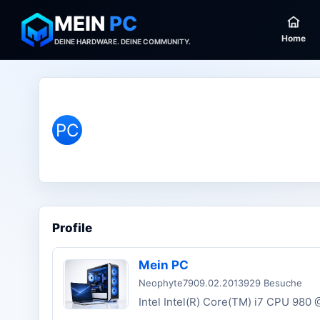
MEIN
PC
Home
DEINE HARDWARE. DEINE COMMUNITY.
PC
Profile
Mein PC
Neophyte79
09.02.2013
929 Besuche
Intel Intel(R) Core(TM) i7 CPU 980