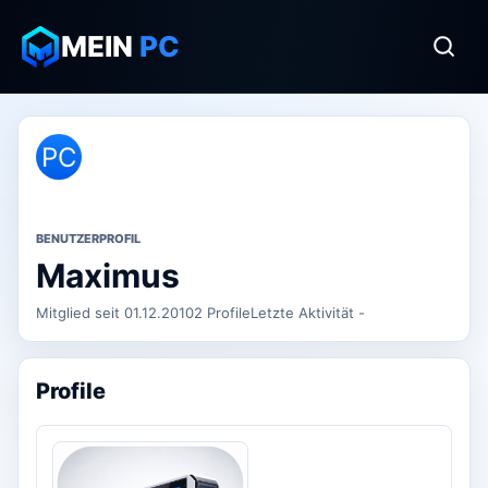
MEIN
PC
PC
BENUTZERPROFIL
Maximus
Mitglied seit 01.12.2010
2 Profile
Letzte Aktivität -
Profile