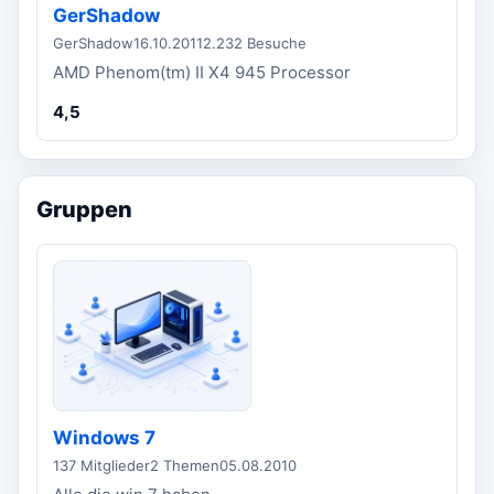
GerShadow
GerShadow
16.10.2011
2.232 Besuche
AMD Phenom(tm) II X4 945 Processor
4,5
Gruppen
Windows 7
137 Mitglieder
2 Themen
05.08.2010