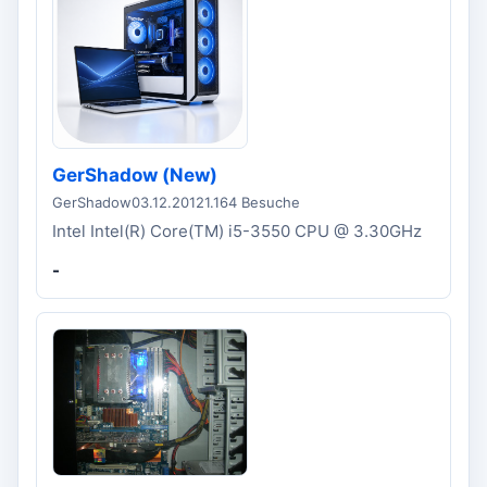
GerShadow (New)
GerShadow
03.12.2012
1.164 Besuche
Intel Intel(R) Core(TM) i5-3550 CPU @ 3.30GHz
-