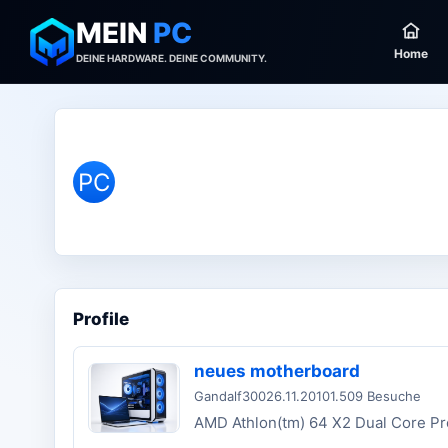
MEIN
PC
Home
DEINE HARDWARE. DEINE COMMUNITY.
PC
Profile
neues motherboard
Gandalf300
26.11.2010
1.509 Besuche
AMD Athlon(tm) 64 X2 Dual Core P