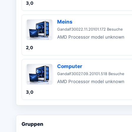
3,0
Meins
Gandalf300
22.11.2010
1.172 Besuche
AMD Processor model unknown
2,0
Computer
Gandalf300
27.09.2010
1.518 Besuche
AMD Processor model unknown
3,0
Gruppen