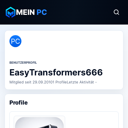
MEIN
PC
PC
BENUTZERPROFIL
EasyTransformers666
Mitglied seit 29.09.2010
1 Profile
Letzte Aktivität -
Profile