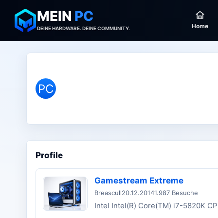
MEIN
PC
Home
DEINE HARDWARE. DEINE COMMUNITY.
PC
Profile
Gamestream Extreme
Breascull
20.12.2014
1.987 Besuche
Intel Intel(R) Core(TM) i7-5820K 